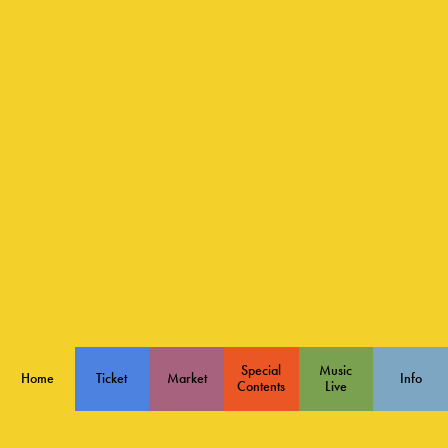
Special
Music
Home
Ticket
Market
Info
Contents
Live