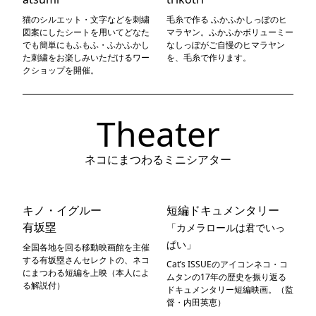
猫のシルエット・文字などを刺繍
毛糸で作る ふかふかしっぽのヒ
図案にしたシートを用いてどなた
マラヤン。ふかふかボリューミー
でも簡単にもふもふ・ふかふかし
なしっぽがご自慢のヒマラヤン
た刺繍をお楽しみいただけるワー
を、毛糸で作ります。
クショップを開催。
Theater
ネコにまつわるミニシアター
キノ・イグルー
短編ドキュメンタリー
有坂塁
「カメラロールは君でいっ
ぱい」
全国各地を回る移動映画館を主催
する有坂塁さんセレクトの、ネコ
Cat’s ISSUEのアイコンネコ・コ
にまつわる短編を上映（本人によ
ムタンの17年の歴史を振り返る
る解説付）
ドキュメンタリー短編映画。（監
督・内田英恵）