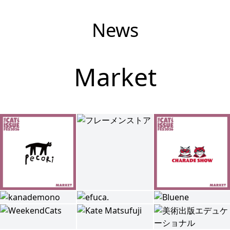
News
Market