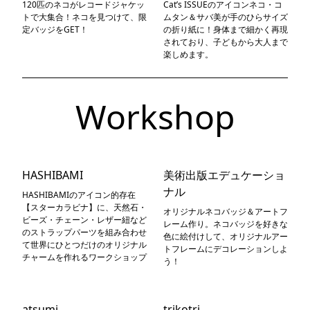
120匹のネコがレコードジャケッ
Cat’s ISSUEのアイコンネコ・コ
トで大集合！ネコを見つけて、限
ムタン＆サバ美が手のひらサイズ
定バッジをGET！
の折り紙に！身体まで細かく再現
されており、子どもから大人まで
楽しめます。
Workshop
HASHIBAMI
美術出版エデュケーショ
ナル
HASHIBAMIのアイコン的存在
【スターカラビナ】に、天然石・
オリジナルネコバッジ＆アートフ
ビーズ・チェーン・レザー紐など
レーム作り。ネコバッジを好きな
のストラップパーツを組み合わせ
色に絵付けして、オリジナルアー
て世界にひとつだけのオリジナル
トフレームにデコレーションしよ
チャームを作れるワークショップ
う！
atsumi
trikotri