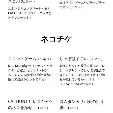
ネコパスポート
会場内で、ゲームやガチャガチャ
で遊べるチケット
スタンプをコンプリートすると
Cat’s ISSUEオリジナルグッズな
どをプレゼント！
ネコチケ
コリントゲーム
しっぽはすごい
（１ネコ）
（１ネコ）
Kate Matsufujiオリジナルキャラ
動物の形をした椅子に座ると、レ
クターが描かれたコリントゲー
シートプリントでしっぽが生えて
ム。チャンスは2回！合計得点に
きます！しっぽにはさまざまな情
応じて景品をゲットできます。
報が隠れているかも…！？
（PLAY! SETAGAYA協力）
CAT HUNT！-レコジャケ
コムタン＆サバ美の折り
のネコを探せ-
紙
（１ネコ）
（１ネコ）