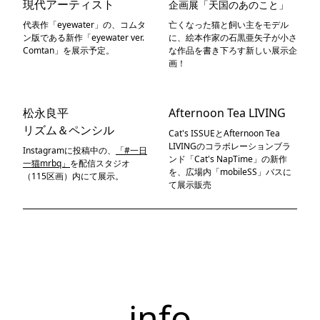
現代アーティスト
企画展「天国のあのこと」
代表作「eyewater」の、コムタ
亡くなった猫と飼い主をモデル
ン版である新作「eyewater ver.
に、絵本作家の石黒亜矢子が小さ
Comtan」を展示予定。
な作品を書き下ろす新しい展示企
画！
松永良平
Afternoon Tea LIVING
リズム＆ペンシル
Cat's ISSUEとAfternoon Tea
LIVINGのコラボレーションブラ
Instagramに投稿中の、
「#一日
ンド「Cat's NapTime」の新作
一猫mrbq」
を配信スタジオ
を、広場内「mobileSS」バスに
（115区画）内にて展示。
て展示販売
info