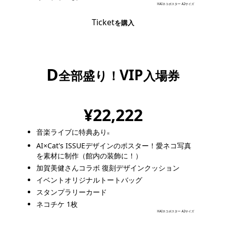
※AIネコポスター A2サイズ
Ticket
を購入
D
VIP
全部盛り！
入場券
限定 50枚
¥22,222
音楽ライブに特典あり
※
AI×Cat's ISSUEデザインのポスター！
愛ネコ写真
を素材に制作（館内の装飾に！）
加賀美健さんコラボ 復刻デザインクッション
イベントオリジナルトートバッグ
スタンプラリーカード
ネコチケ 1枚
※AIネコポスター A2サイズ