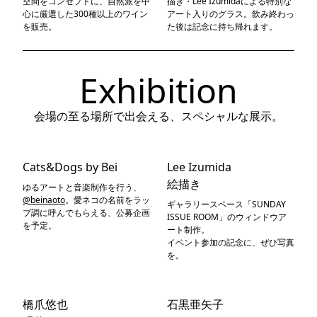
空間をコンセプトに、自然派を中
描き・Lee Izumidaによる特別な
心に厳選した300種以上のワイン
アート入りのグラス。飲み終わっ
を販売。
た後は記念に持ち帰れます。
Exhibition
会場の至る場所で出会える、スペシャルな展示。
Cats&Dogs by Bei
Lee Izumida
絵描き
ゆるアートと音楽制作を行う、
@beinaoto
。愛ネコの名前をラッ
ギャラリースペース「SUNDAY
プ調に呼んでもらえる、公募企画
ISSUE ROOM」のウィンドウア
を予定。
ート制作。
イベント参加の記念に、ぜひ写真
を。
橋爪悠也
石黒亜矢子